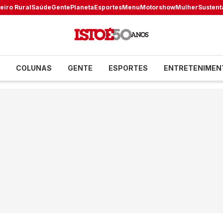
eiro Rural
Saúde
Gente
Planeta
Esportes
Menu
Motorshow
Mulher
Sustent
COLUNAS
GENTE
ESPORTES
ENTRETENIMEN