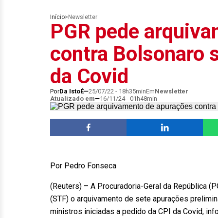
Início
>
Newsletter
PGR pede arquiva
contra Bolsonaro s
da Covid
Por
Da IstoÉ
25/07/22 - 18h35min
Em
Newsletter
Atualizado em
16/11/24 - 01h48min
Por Pedro Fonseca
(Reuters) – A Procuradoria-Geral da República (P
(STF) o arquivamento de sete apurações prelimina
ministros iniciadas a pedido da CPI da Covid, info