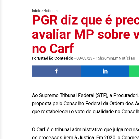
Início
>
Notícias
PGR diz que é prec
avaliar MP sobre 
no Carf
Por
Estadão Conteúdo
08/03/23 - 15h36min
Em
Notícias
Ao Supremo Tribunal Federal (STF), a Procuradori
proposta pelo Conselho Federal da Ordem dos Ad
que restabeleceu o voto de qualidade no Conselho
O Carf é o tribunal administrativo que julga recu
os processos irem à Justiça. Em 2020, o Congres