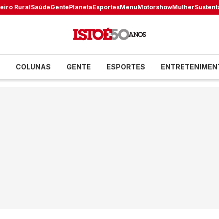
eiro Rural
Saúde
Gente
Planeta
Esportes
Menu
Motorshow
Mulher
Sustent
COLUNAS
GENTE
ESPORTES
ENTRETENIMEN