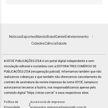
Notícias
Esportes
Mundo
Brasil
Gente
Entretenimento
Cidades
Ciência
Saúde
A ISTOÉ PUBLICAÇÕES LTDA é um portal digital independente e sem
vinculação editorial e societária com a EDITORA TRES COMÉRCIO DE
PUBLICACÕES LTDA (recuperação judicial). Informamos também que não
realizamos cobranças e que também não oferecemos cancelamento do
contrato de assinatura da revista impressa de nome ISTOÉ, tampouco
autorizamos terceiros a fazê-lo, nos responsabilizamos apenas pelo
conteúdo digital “https://istoe.com.br” e seus respectivos sites.
Política de
Assessoria de imprensa:
|
Privacidade
grupoentre.imprensa@agenciafr.com.br