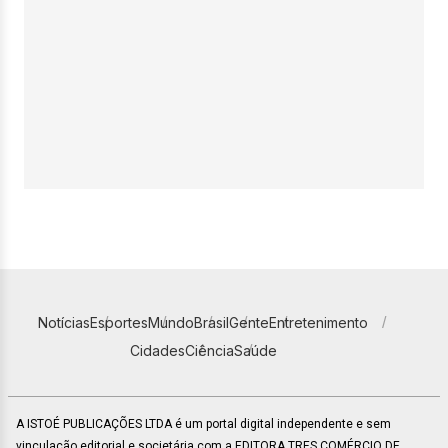
Notícias
Esportes
Mundo
Brasil
Gente
Entretenimento
Cidades
Ciência
Saúde
A ISTOÉ PUBLICAÇÕES LTDA é um portal digital independente e sem
vinculação editorial e societária com a EDITORA TRES COMÉRCIO DE