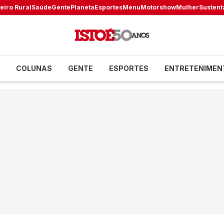
eiro Rural
Saúde
Gente
Planeta
Esportes
Menu
Motorshow
Mulher
Sustent
COLUNAS
GENTE
ESPORTES
ENTRETENIMEN