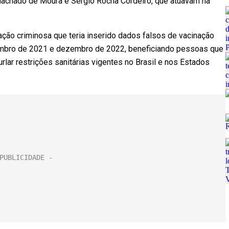
achado de Moura e Sérgio Rocha Cordeiro, que atuavam na
ação criminosa que teria inserido dados falsos de vacinação
embro de 2021 e dezembro de 2022, beneficiando pessoas que
rlar restrições sanitárias vigentes no Brasil e nos Estados