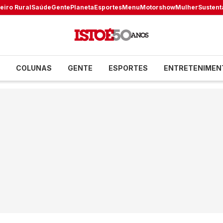
eiro Rural
Saúde
Gente
Planeta
Esportes
Menu
Motorshow
Mulher
Sustent
COLUNAS
GENTE
ESPORTES
ENTRETENIMEN