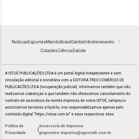
Notícias
Esportes
Mundo
Brasil
Gente
Entretenimento
Cidades
Ciência
Saúde
A ISTOÉ PUBLICAÇÕES LTDA é um portal digital independente e sem
vinculação editorial e societária com a EDITORA TRES COMÉRCIO DE
PUBLICACÕES LTDA (recuperação judicial). Informamos também que não
realizamos cobranças e que também não oferecemos cancelamento do
contrato de assinatura da revista impressa de nome ISTOÉ, tampouco
autorizamos terceiros a fazê-lo, nos responsabilizamos apenas pelo
conteúdo digital “https://istoe.com.br” e seus respectivos sites.
Política de
Assessoria de imprensa:
|
Privacidade
grupoentre.imprensa@agenciafr.com.br