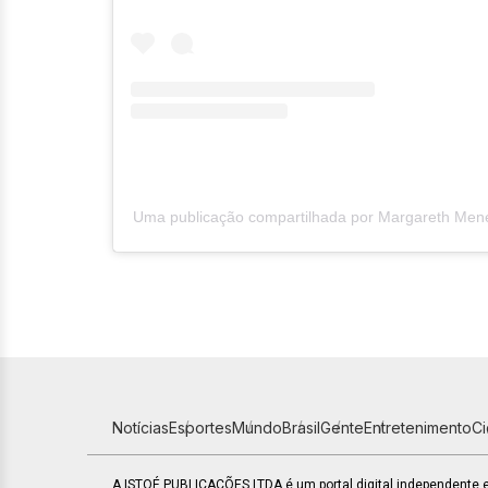
Uma publicação compartilhada por Margareth Me
Notícias
Esportes
Mundo
Brasil
Gente
Entretenimento
C
A ISTOÉ PUBLICAÇÕES LTDA é um portal digital independente