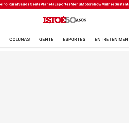
eiro Rural
Saúde
Gente
Planeta
Esportes
Menu
Motorshow
Mulher
Sustent
COLUNAS
GENTE
ESPORTES
ENTRETENIMEN