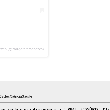
nezes (@margarethmenezes)
idades
Ciência
Saúde
 e sem vinculação editorial e societária com a EDITORA TRES COMÉRCIO DE PU