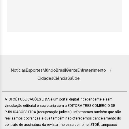
Notícias
Esportes
Mundo
Brasil
Gente
Entretenimento
Cidades
Ciência
Saúde
A ISTOÉ PUBLICAÇÕES LTDA é um portal digital independente e sem
vinculação editorial e societária com a EDITORA TRES COMÉRCIO DE
PUBLICACÕES LTDA (recuperação judicial). Informamos também que não
realizamos cobranças e que também não oferecemos cancelamento do
contrato de assinatura da revista impressa de nome ISTOÉ, tampouco