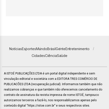
Notícias
Esportes
Mundo
Brasil
Gente
Entretenimento
Cidades
Ciência
Saúde
A ISTOÉ PUBLICAÇÕES LTDA é um portal digital independente e sem
vinculação editorial e societária com a EDITORA TRES COMÉRCIO DE
PUBLICACÕES LTDA (recuperação judicial). Informamos também que não
realizamos cobranças e que também não oferecemos cancelamento do
contrato de assinatura da revista impressa de nome ISTOÉ, tampouco
autorizamos terceiros a fazê-lo, nos responsabilizamos apenas pelo
conteúdo digital “https://istoe.com.br” e seus respectivos sites.