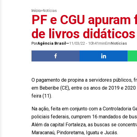
Início
>
Notícias
PF e CGU apuram 
de livros didático
Por
Agência Brasil
11/03/22 - 10h41min
Em
Notícias
O pagamento de propina a servidores públicos, fru
em Beberibe (CE), entre os anos de 2019 e 2020 é
feira (11).
Na ação, feita em conjunto com a Controladoria G
policiais federais, cumprem 16 mandados de busc
Além da capital Fortaleza, as buscas se concent
Maracanaú, Pindoretama, Iguatu e Jucás.