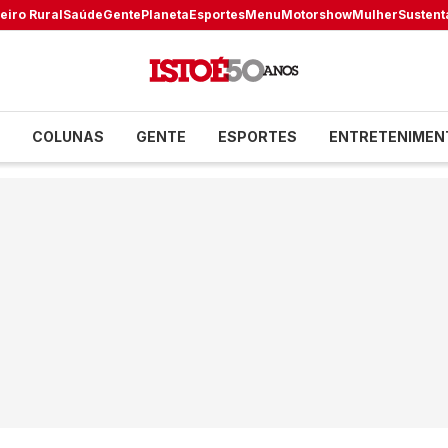
eiro Rural
Saúde
Gente
Planeta
Esportes
Menu
Motorshow
Mulher
Sustent
COLUNAS
GENTE
ESPORTES
ENTRETENIMEN