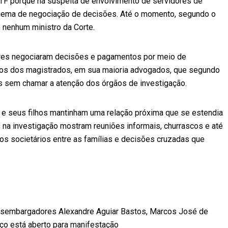
 STF porque há suspeita de envolvimento de servidores de
squema de negociação de decisões. Até o momento, segundo o
 nenhum ministro da Corte.
ores negociaram decisões e pagamentos por meio de
lhos dos magistrados, em sua maioria advogados, que segundo
as sem chamar a atenção dos órgãos de investigação.
 e seus filhos mantinham uma relação próxima que se estendia
 na investigação mostram reuniões informais, churrascos e até
s societários entre as famílias e decisões cruzadas que
esembargadores Alexandre Aguiar Bastos, Marcos José de
aço está aberto para manifestação