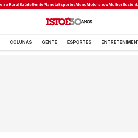
eiro Rural
Saúde
Gente
Planeta
Esportes
Menu
Motorshow
Mulher
Sustent
COLUNAS
GENTE
ESPORTES
ENTRETENIMEN