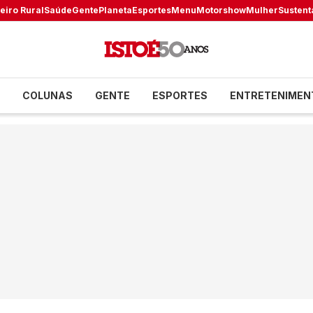
eiro Rural
Saúde
Gente
Planeta
Esportes
Menu
Motorshow
Mulher
Sustent
COLUNAS
GENTE
ESPORTES
ENTRETENIMEN