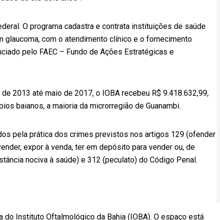
ederal. O programa cadastra e contrata instituições de saúde
m glaucoma, com o atendimento clínico e o fornecimento
nanciado pelo FAEC – Fundo de Ações Estratégicas e
 de 2013 até maio de 2017, o IOBA recebeu R$ 9.418.632,99,
pios baianos, a maioria da microrregião de Guanambi.
dos pela prática dos crimes previstos nos artigos 129 (ofender
 vender, expor à venda, ter em depósito para vender ou, de
tância nociva à saúde) e 312 (peculato) do Código Penal.
 do Instituto Oftalmológico da Bahia (IOBA). O espaço está