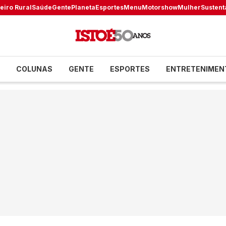
eiro Rural
Saúde
Gente
Planeta
Esportes
Menu
Motorshow
Mulher
Sustent
COLUNAS
GENTE
ESPORTES
ENTRETENIMEN