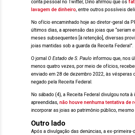
conta pessoal no Twitter, Dino afirmou que os
fa
lavagem de dinheiro
, entre outros possíveis deli
No ofício encaminhado hoje ao diretor-geral da P
últimos dias, a apreensão das joias que “seriam 
meses subsequentes [à retenção], diversas provid
joias mantidas sob a guarda da Receita Federal”.
O jornal
O Estado de S. Paulo
informou que, nos ú
menos quatro vezes, por meio de ofícios, recebe
enviado em 28 de dezembro 2022, às vésperas d
negado pela Receita Federal.
No sábado (4), a Receita Federal divulgou nota à
apreendidas,
não houve nenhuma tentativa de r
incorporar as joias ao patrimônio público, mesmo
Outro lado
Após a divulgação das denúncias, a ex-primeira