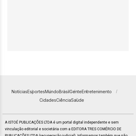
Notícias
Esportes
Mundo
Brasil
Gente
Entretenimento
Cidades
Ciência
Saúde
A ISTOÉ PUBLICAÇÕES LTDA é um portal digital independente e sem
vinculação editorial e societária com a EDITORA TRES COMÉRCIO DE
PUBLICACÕES LTDA (recuperação judicial). Informamos também que não