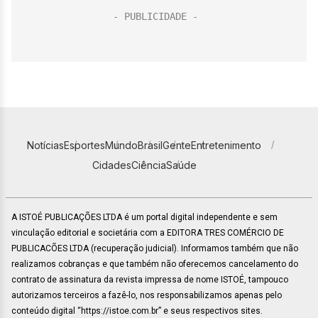
Notícias
Esportes
Mundo
Brasil
Gente
Entretenimento
Cidades
Ciência
Saúde
A ISTOÉ PUBLICAÇÕES LTDA é um portal digital independente e sem
vinculação editorial e societária com a EDITORA TRES COMÉRCIO DE
PUBLICACÕES LTDA (recuperação judicial). Informamos também que não
realizamos cobranças e que também não oferecemos cancelamento do
contrato de assinatura da revista impressa de nome ISTOÉ, tampouco
autorizamos terceiros a fazê-lo, nos responsabilizamos apenas pelo
conteúdo digital “https://istoe.com.br” e seus respectivos sites.