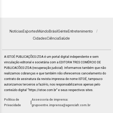
Notícias
Esportes
Mundo
Brasil
Gente
Entretenimento
Cidades
Ciência
Saúde
A ISTOÉ PUBLICAÇÕES LTDA é um portal digital independente e sem
vinculação editorial e societária com a EDITORA TRES COMÉRCIO DE
PUBLICACÕES LTDA (recuperação judicial). Informamos também que não
realizamos cobranças e que também não oferecemos cancelamento do
contrato de assinatura da revista impressa de nome ISTOÉ, tampouco
autorizamos terceiros a fazê-lo, nos responsabilizamos apenas pelo
conteúdo digital “https://istoe.com.br” e seus respectivos sites.
Política de
Assessoria de imprensa:
|
Privacidade
grupoentre.imprensa@agenciafr.com.br