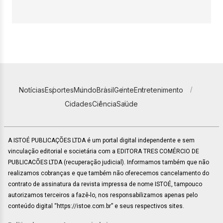
Notícias
Esportes
Mundo
Brasil
Gente
Entretenimento
Cidades
Ciência
Saúde
A ISTOÉ PUBLICAÇÕES LTDA é um portal digital independente e sem
vinculação editorial e societária com a EDITORA TRES COMÉRCIO DE
PUBLICACÕES LTDA (recuperação judicial). Informamos também que não
realizamos cobranças e que também não oferecemos cancelamento do
contrato de assinatura da revista impressa de nome ISTOÉ, tampouco
autorizamos terceiros a fazê-lo, nos responsabilizamos apenas pelo
conteúdo digital “https://istoe.com.br” e seus respectivos sites.