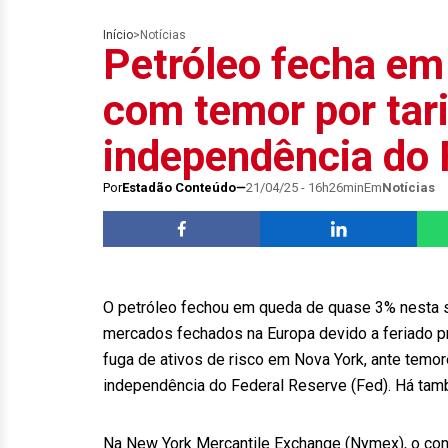
Início
>
Notícias
Petróleo fecha em
com temor por tarif
independência do 
Por
Estadão Conteúdo
21/04/25 - 16h26min
Em
Notícias
O petróleo fechou em queda de quase 3% nesta s
mercados fechados na Europa devido a feriado 
fuga de ativos de risco em Nova York, ante temo
independência do Federal Reserve (Fed). Há tam
Na New York Mercantile Exchange (Nymex), o cont