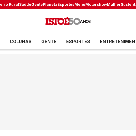
eiro Rural
Saúde
Gente
Planeta
Esportes
Menu
Motorshow
Mulher
Sustent
COLUNAS
GENTE
ESPORTES
ENTRETENIMEN