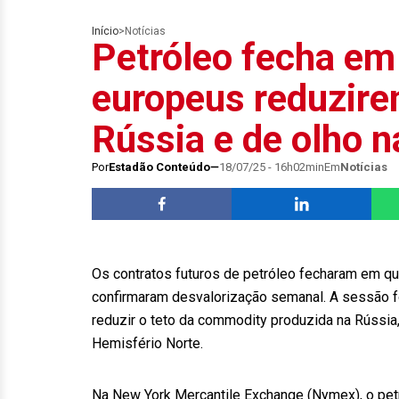
Início
>
Notícias
Petróleo fecha em
europeus reduzire
Rússia e de olho 
Por
Estadão Conteúdo
18/07/25 - 16h02min
Em
Notícias
Os contratos futuros de petróleo fecharam em qu
confirmaram desvalorização semanal. A sessão f
reduzir o teto da commodity produzida na Rússia
Hemisfério Norte.
Na New York Mercantile Exchange (Nymex), o pet