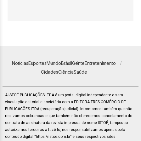
Notícias
Esportes
Mundo
Brasil
Gente
Entretenimento
Cidades
Ciência
Saúde
A ISTOÉ PUBLICAÇÕES LTDA é um portal digital independente e sem
vinculação editorial e societária com a EDITORA TRES COMÉRCIO DE
PUBLICACÕES LTDA (recuperação judicial). Informamos também que não
realizamos cobranças e que também não oferecemos cancelamento do
contrato de assinatura da revista impressa de nome ISTOÉ, tampouco
autorizamos terceiros a fazê-lo, nos responsabilizamos apenas pelo
conteúdo digital “https://istoe.com.br” e seus respectivos sites.