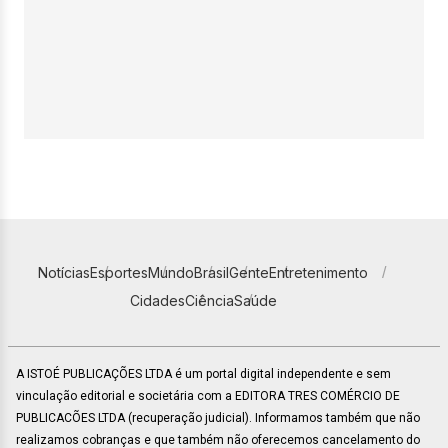
Notícias
Esportes
Mundo
Brasil
Gente
Entretenimento
Cidades
Ciência
Saúde
A ISTOÉ PUBLICAÇÕES LTDA é um portal digital independente e sem
vinculação editorial e societária com a EDITORA TRES COMÉRCIO DE
PUBLICACÕES LTDA (recuperação judicial). Informamos também que não
realizamos cobranças e que também não oferecemos cancelamento do