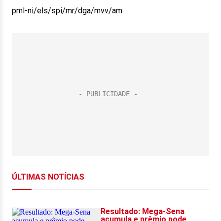
pml-ni/els/spi/mr/dga/mvv/am