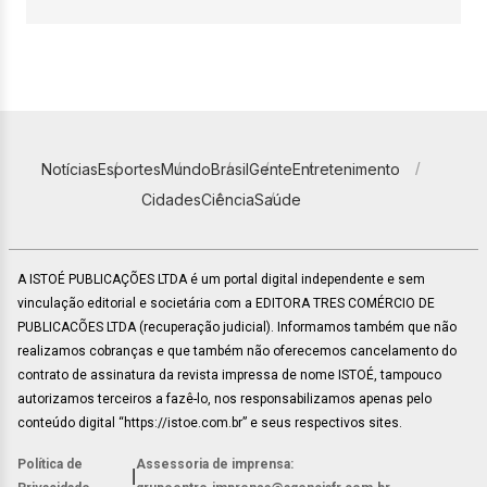
Notícias
Esportes
Mundo
Brasil
Gente
Entretenimento
Cidades
Ciência
Saúde
A ISTOÉ PUBLICAÇÕES LTDA é um portal digital independente e sem
vinculação editorial e societária com a EDITORA TRES COMÉRCIO DE
PUBLICACÕES LTDA (recuperação judicial). Informamos também que não
realizamos cobranças e que também não oferecemos cancelamento do
contrato de assinatura da revista impressa de nome ISTOÉ, tampouco
autorizamos terceiros a fazê-lo, nos responsabilizamos apenas pelo
conteúdo digital “https://istoe.com.br” e seus respectivos sites.
Política de
Assessoria de imprensa:
|