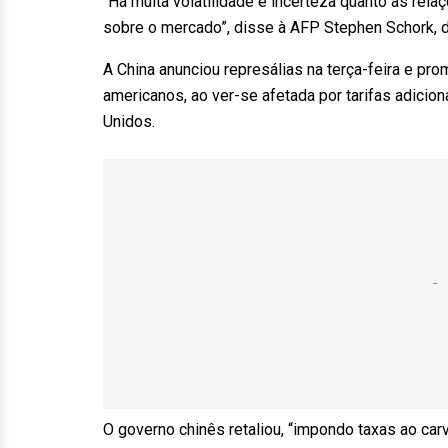
“Há muita volatilidade e incerteza quanto às rel
sobre o mercado”, disse à AFP Stephen Schork, d
A China anunciou represálias na terça-feira e pr
americanos, ao ver-se afetada por tarifas adici
Unidos.
O governo chinês retaliou, “impondo taxas ao carv