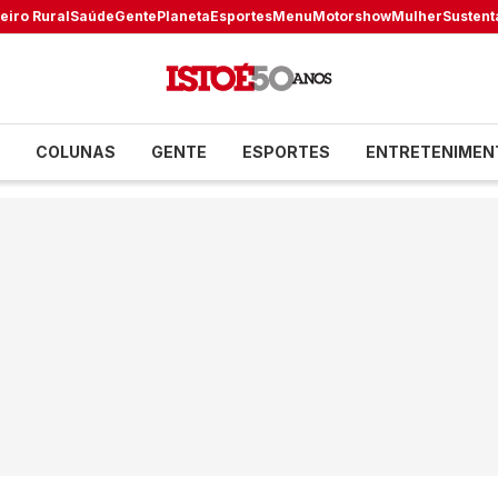
eiro Rural
Saúde
Gente
Planeta
Esportes
Menu
Motorshow
Mulher
Sustent
COLUNAS
GENTE
ESPORTES
ENTRETENIMEN