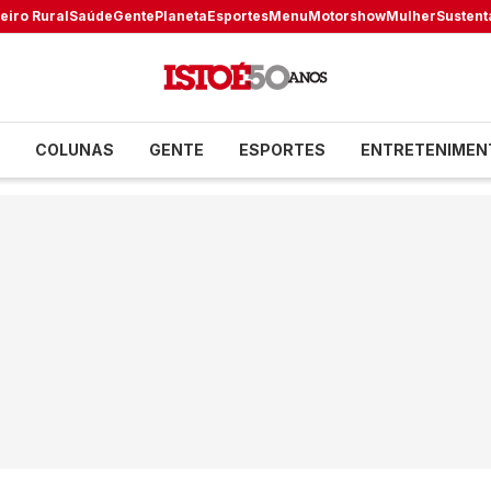
eiro Rural
Saúde
Gente
Planeta
Esportes
Menu
Motorshow
Mulher
Sustent
COLUNAS
GENTE
ESPORTES
ENTRETENIMEN