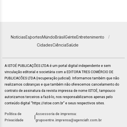
Notícias
Esportes
Mundo
Brasil
Gente
Entretenimento
Cidades
Ciência
Saúde
A ISTOÉ PUBLICAÇÕES LTDA é um portal digital independente e sem
vinculação editorial e societária com a EDITORA TRES COMÉRCIO DE
PUBLICACÕES LTDA (recuperação judicial). Informamos também que não
realizamos cobranças e que também não oferecemos cancelamento do
contrato de assinatura da revista impressa de nome ISTOÉ, tampouco
autorizamos terceiros a fazê-lo, nos responsabilizamos apenas pelo
conteúdo digital “https://istoe.com.br” e seus respectivos sites.
Política de
Assessoria de imprensa:
|
Privacidade
grupoentre.imprensa@agenciafr.com.br