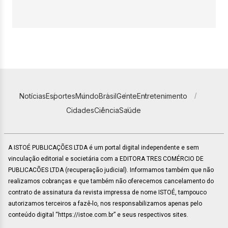
Notícias
Esportes
Mundo
Brasil
Gente
Entretenimento
Cidades
Ciência
Saúde
A ISTOÉ PUBLICAÇÕES LTDA é um portal digital independente e sem
vinculação editorial e societária com a EDITORA TRES COMÉRCIO DE
PUBLICACÕES LTDA (recuperação judicial). Informamos também que não
realizamos cobranças e que também não oferecemos cancelamento do
contrato de assinatura da revista impressa de nome ISTOÉ, tampouco
autorizamos terceiros a fazê-lo, nos responsabilizamos apenas pelo
conteúdo digital “https://istoe.com.br” e seus respectivos sites.