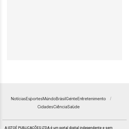
Notícias
Esportes
Mundo
Brasil
Gente
Entretenimento
Cidades
Ciência
Saúde
A ISTOÉ PUBLICAÇÕES LTDA é um portal digital independente e sem