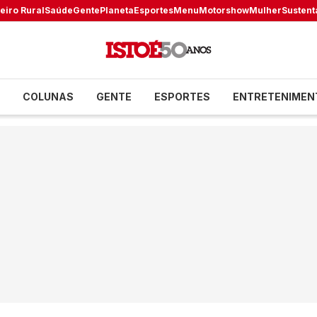
eiro Rural
Saúde
Gente
Planeta
Esportes
Menu
Motorshow
Mulher
Sustent
COLUNAS
GENTE
ESPORTES
ENTRETENIMEN