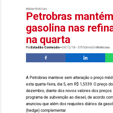
Início
>
Notícias
Petrobras mantém
gasolina nas refi
na quarta
Por
Estadão Conteúdo
04/12/18 - 07h50min
Em
Notícias
A Petrobras manteve sem alteração o preço médio d
esta quarta-feira, dia 5, em R$ 1,5339. O preço 
dezembro, diante dos novos valores dos preços de
programa de subvenção ao diesel, de acordo com 
anunciou que além dos reajustes diários da gasol
(hedge) complementar.