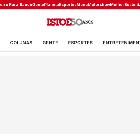
eiro Rural
Saúde
Gente
Planeta
Esportes
Menu
Motorshow
Mulher
Sustent
COLUNAS
GENTE
ESPORTES
ENTRETENIMEN