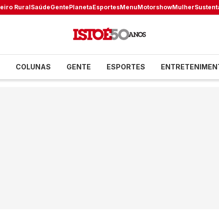
eiro Rural
Saúde
Gente
Planeta
Esportes
Menu
Motorshow
Mulher
Sustent
COLUNAS
GENTE
ESPORTES
ENTRETENIMEN