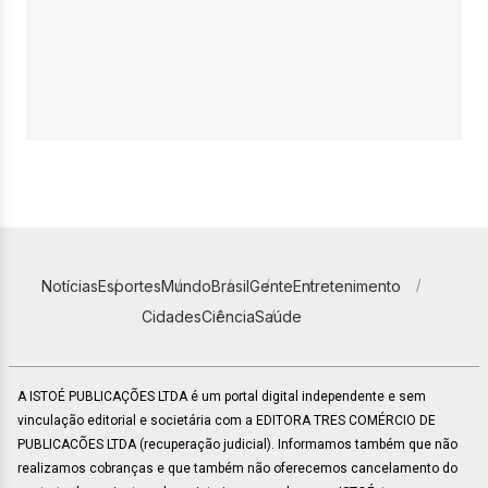
Notícias
Esportes
Mundo
Brasil
Gente
Entretenimento
Cidades
Ciência
Saúde
A ISTOÉ PUBLICAÇÕES LTDA é um portal digital independente e sem
vinculação editorial e societária com a EDITORA TRES COMÉRCIO DE
PUBLICACÕES LTDA (recuperação judicial). Informamos também que não
realizamos cobranças e que também não oferecemos cancelamento do