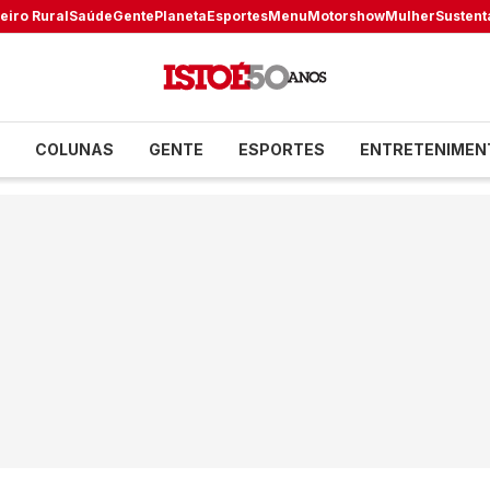
eiro Rural
Saúde
Gente
Planeta
Esportes
Menu
Motorshow
Mulher
Sustent
COLUNAS
GENTE
ESPORTES
ENTRETENIMEN