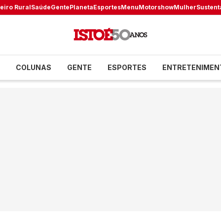
eiro Rural
Saúde
Gente
Planeta
Esportes
Menu
Motorshow
Mulher
Sustent
COLUNAS
GENTE
ESPORTES
ENTRETENIMEN