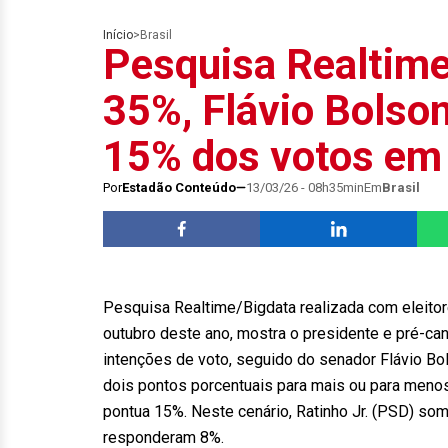
Início
>
Brasil
Pesquisa Realtime
35%, Flávio Bolso
15% dos votos e
Por
Estadão Conteúdo
13/03/26 - 08h35min
Em
Brasil
Pesquisa Realtime/Bigdata realizada com eleitor
outubro deste ano, mostra o presidente e pré-can
intenções de voto, seguido do senador Flávio B
dois pontos porcentuais para mais ou para men
pontua 15%. Neste cenário, Ratinho Jr. (PSD) so
responderam 8%.