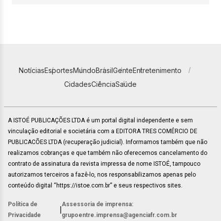
Notícias
Esportes
Mundo
Brasil
Gente
Entretenimento
Cidades
Ciência
Saúde
A ISTOÉ PUBLICAÇÕES LTDA é um portal digital independente e sem
vinculação editorial e societária com a EDITORA TRES COMÉRCIO DE
PUBLICACÕES LTDA (recuperação judicial). Informamos também que não
realizamos cobranças e que também não oferecemos cancelamento do
contrato de assinatura da revista impressa de nome ISTOÉ, tampouco
autorizamos terceiros a fazê-lo, nos responsabilizamos apenas pelo
conteúdo digital “https://istoe.com.br” e seus respectivos sites.
Política de
Assessoria de imprensa:
|
Privacidade
grupoentre.imprensa@agenciafr.com.br