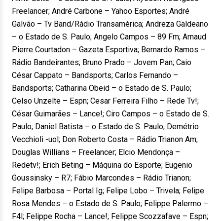
Freelancer; André Carbone – Yahoo Esportes; André
Galvão – Tv Band/Rádio Transamérica; Andreza Galdeano
– o Estado de S. Paulo; Angelo Campos – 89 Fm; Arnaud
Pierre Courtadon – Gazeta Esportiva; Bernardo Ramos –
Rádio Bandeirantes; Bruno Prado – Jovem Pan; Caio
César Cappato – Bandsports; Carlos Fernando –
Bandsports; Catharina Obeid – o Estado de S. Paulo;
Celso Unzelte – Espn; Cesar Ferreira Filho – Rede Tv!;
César Guimarães – Lance!; Ciro Campos – o Estado de S.
Paulo; Daniel Batista – o Estado de S. Paulo; Demétrio
Vecchioli -uol; Don Roberto Costa – Rádio Trianon Am;
Douglas Willians – Freelancer; Elcio Mendonça –
Redetv!; Erich Beting – Máquina do Esporte; Eugenio
Goussinsky – R7; Fábio Marcondes – Rádio Trianon;
Felipe Barbosa – Portal Ig; Felipe Lobo – Trivela; Felipe
Rosa Mendes – o Estado de S. Paulo; Felippe Palermo –
F4l; Felippe Rocha – Lance!; Felippe Scozzafave – Espn;