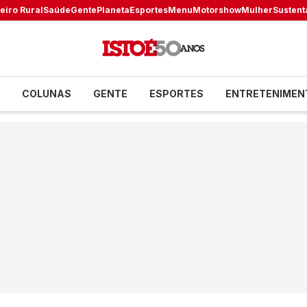
eiro Rural
Saúde
Gente
Planeta
Esportes
Menu
Motorshow
Mulher
Sustent
COLUNAS
GENTE
ESPORTES
ENTRETENIMEN