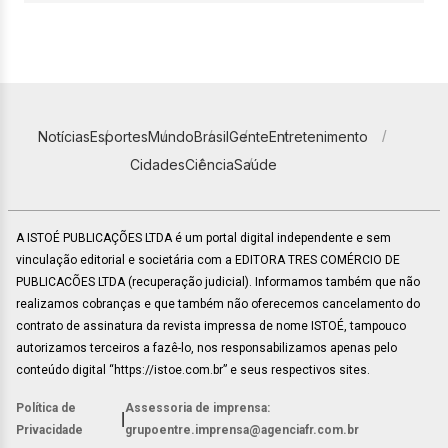
Notícias
Esportes
Mundo
Brasil
Gente
Entretenimento
Cidades
Ciência
Saúde
A ISTOÉ PUBLICAÇÕES LTDA é um portal digital independente e sem
vinculação editorial e societária com a EDITORA TRES COMÉRCIO DE
PUBLICACÕES LTDA (recuperação judicial). Informamos também que não
realizamos cobranças e que também não oferecemos cancelamento do
contrato de assinatura da revista impressa de nome ISTOÉ, tampouco
autorizamos terceiros a fazê-lo, nos responsabilizamos apenas pelo
conteúdo digital “https://istoe.com.br” e seus respectivos sites.
Política de
Assessoria de imprensa:
|
Privacidade
grupoentre.imprensa@agenciafr.com.br