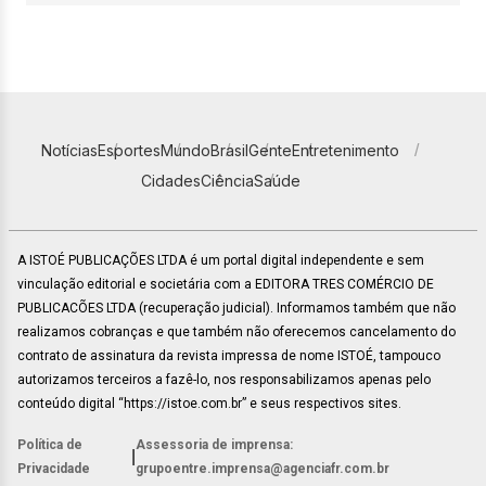
Notícias
Esportes
Mundo
Brasil
Gente
Entretenimento
Cidades
Ciência
Saúde
A ISTOÉ PUBLICAÇÕES LTDA é um portal digital independente e sem
vinculação editorial e societária com a EDITORA TRES COMÉRCIO DE
PUBLICACÕES LTDA (recuperação judicial). Informamos também que não
realizamos cobranças e que também não oferecemos cancelamento do
contrato de assinatura da revista impressa de nome ISTOÉ, tampouco
autorizamos terceiros a fazê-lo, nos responsabilizamos apenas pelo
conteúdo digital “https://istoe.com.br” e seus respectivos sites.
Política de
Assessoria de imprensa:
|
Privacidade
grupoentre.imprensa@agenciafr.com.br