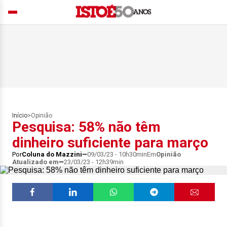
Início
>
Opinião
Pesquisa: 58% não têm
dinheiro suficiente para março
Por
Coluna do Mazzini
09/03/23 - 10h30min
Em
Opinião
Atualizado em
23/03/23 - 12h39min