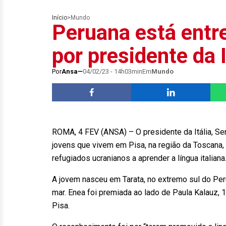
Início
>
Mundo
Peruana está entr
por presidente da I
Por
Ansa
04/02/23 - 14h03min
Em
Mundo
ROMA, 4 FEV (ANSA) – O presidente da Itália, Ser
jovens que vivem em Pisa, na região da Toscana,
refugiados ucranianos a aprender a língua italian
A jovem nasceu em Tarata, no extremo sul do Per
mar. Enea foi premiada ao lado de Paula Kalauz, 
Pisa.