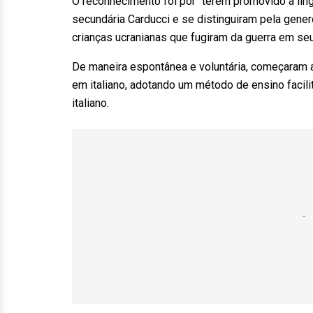
O reconhecimento foi por “terem promovido a lin
secundária Carducci e se distinguiram pela gen
crianças ucranianas que fugiram da guerra em se
De maneira espontânea e voluntária, começaram a
em italiano, adotando um método de ensino facili
italiano.