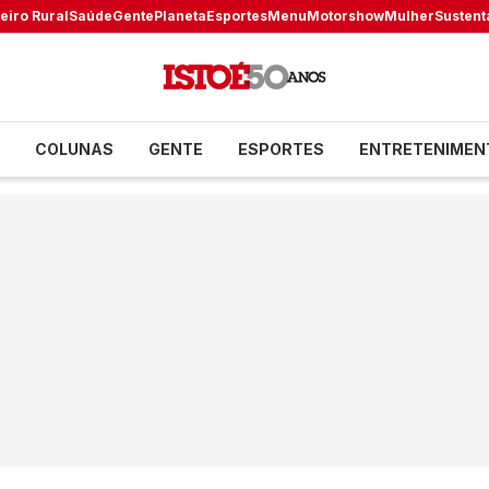
eiro Rural
Saúde
Gente
Planeta
Esportes
Menu
Motorshow
Mulher
Sustent
COLUNAS
GENTE
ESPORTES
ENTRETENIMEN