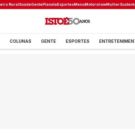
eiro Rural
Saúde
Gente
Planeta
Esportes
Menu
Motorshow
Mulher
Sustent
COLUNAS
GENTE
ESPORTES
ENTRETENIMEN