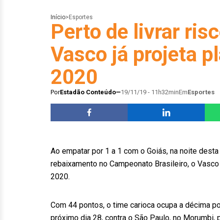
Início
>
Esportes
Perto de livrar ri
Vasco já projeta p
2020
Por
Estadão Conteúdo
19/11/19 - 11h32min
Em
Esportes
Ao empatar por 1 a 1 com o Goiás, na noite desta s
rebaixamento no Campeonato Brasileiro, o Vasco 
2020.
Com 44 pontos, o time carioca ocupa a décima pos
próximo dia 28, contra o São Paulo, no Morumbi, p