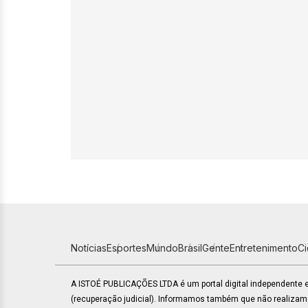
Notícias
Esportes
Mundo
Brasil
Gente
Entretenimento
C
A ISTOÉ PUBLICAÇÕES LTDA é um portal digital independente
(recuperação judicial). Informamos também que não realiza