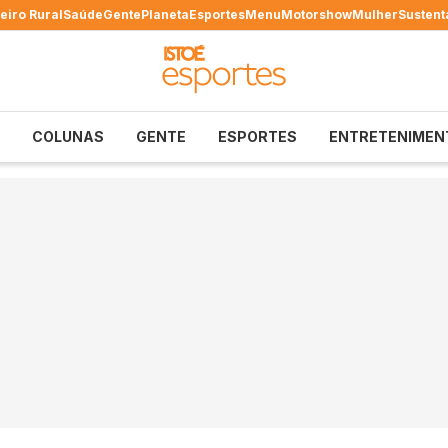
eiro Rural
Saúde
Gente
Planeta
Esportes
Menu
Motorshow
Mulher
Sustent
COLUNAS
GENTE
ESPORTES
ENTRETENIMEN