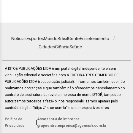
Notícias
Esportes
Mundo
Brasil
Gente
Entretenimento
Cidades
Ciência
Saúde
A ISTOÉ PUBLICAÇÕES LTDA é um portal digital independente e sem
vinculação editorial e societária com a EDITORA TRES COMÉRCIO DE
PUBLICACÕES LTDA (recuperação judicial). Informamos também que não
realizamos cobranças e que também não oferecemos cancelamento do
contrato de assinatura da revista impressa de nome ISTOÉ, tampouco
autorizamos terceiros a fazê-lo, nos responsabilizamos apenas pelo
conteúdo digital “https://istoe.com.br” e seus respectivos sites.
Política de
Assessoria de imprensa:
|
Privacidade
grupoentre.imprensa@agenciafr.com.br