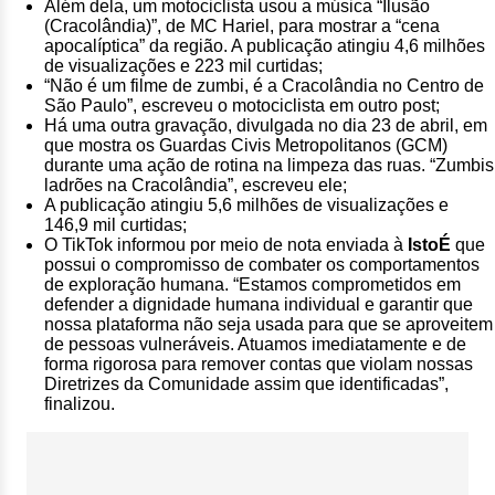
Além dela, um motociclista usou a música “Ilusão
(Cracolândia)”, de MC Hariel, para mostrar a “cena
apocalíptica” da região. A publicação atingiu 4,6 milhões
de visualizações e 223 mil curtidas;
“Não é um filme de zumbi, é a Cracolândia no Centro de
São Paulo”, escreveu o motociclista em outro post;
Há uma outra gravação, divulgada no dia 23 de abril, em
que mostra os Guardas Civis Metropolitanos (GCM)
durante uma ação de rotina na limpeza das ruas. “Zumbis
ladrões na Cracolândia”, escreveu ele;
A publicação atingiu 5,6 milhões de visualizações e
146,9 mil curtidas;
O TikTok informou por meio de nota enviada à
IstoÉ
que
possui o compromisso de combater os comportamentos
de exploração humana. “Estamos comprometidos em
defender a dignidade humana individual e garantir que
nossa plataforma não seja usada para que se aproveitem
de pessoas vulneráveis. Atuamos imediatamente e de
forma rigorosa para remover contas que violam nossas
Diretrizes da Comunidade assim que identificadas”,
finalizou.