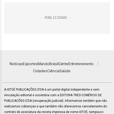
Notícias
Esportes
Mundo
Brasil
Gente
Entretenimento
Cidades
Ciência
Saúde
A ISTOÉ PUBLICAÇÕES LTDA é um portal digital independente e sem
vinculação editorial e societária com a EDITORA TRES COMÉRCIO DE
PUBLICACÕES LTDA (recuperação judicial). Informamos também que não
realizamos cobranças e que também não oferecemos cancelamento do
contrato de assinatura da revista impressa de nome ISTOÉ, tampouco