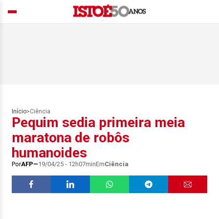
Início
>
Ciência
Pequim sedia primeira meia
maratona de robôs
humanoides
Por
AFP
19/04/25 - 12h07min
Em
Ciência