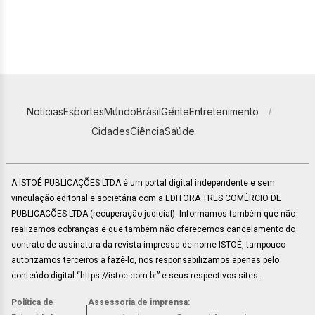
Notícias
Esportes
Mundo
Brasil
Gente
Entretenimento
Cidades
Ciência
Saúde
A ISTOÉ PUBLICAÇÕES LTDA é um portal digital independente e sem
vinculação editorial e societária com a EDITORA TRES COMÉRCIO DE
PUBLICACÕES LTDA (recuperação judicial). Informamos também que não
realizamos cobranças e que também não oferecemos cancelamento do
contrato de assinatura da revista impressa de nome ISTOÉ, tampouco
autorizamos terceiros a fazê-lo, nos responsabilizamos apenas pelo
conteúdo digital “https://istoe.com.br” e seus respectivos sites.
Política de
Assessoria de imprensa:
|