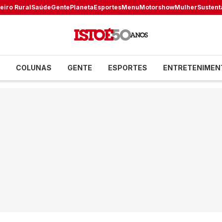
eiro Rural
Saúde
Gente
Planeta
Esportes
Menu
Motorshow
Mulher
Sustent
COLUNAS
GENTE
ESPORTES
ENTRETENIMEN