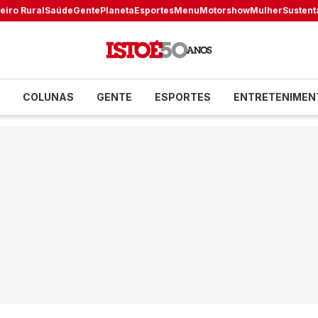
eiro Rural
Saúde
Gente
Planeta
Esportes
Menu
Motorshow
Mulher
Sustent
COLUNAS
GENTE
ESPORTES
ENTRETENIMEN